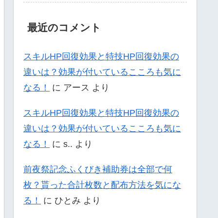
最近のコメント
スキルHP回復効果と特技HP回復効果の
違いは？効果が付いているこころも気に
なる！
に
アース
より
スキルHP回復効果と特技HP回復効果の
違いは？効果が付いているこころも気に
なる！
に
s..
より
前夜祭記念ふくびき補助券は全部で何
枚？貰った合計枚数と配布方法を気にな
る！
に
ひとみ
より