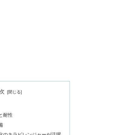
次
と耐性
備
化のキラピレンジャーが活躍