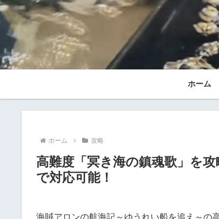
ホーム
ホーム
攻略
高難度「冥き海の鎮魂歌」を攻
で対応可能！
海賊アロンの航海記～ゆうれい船を追え～の