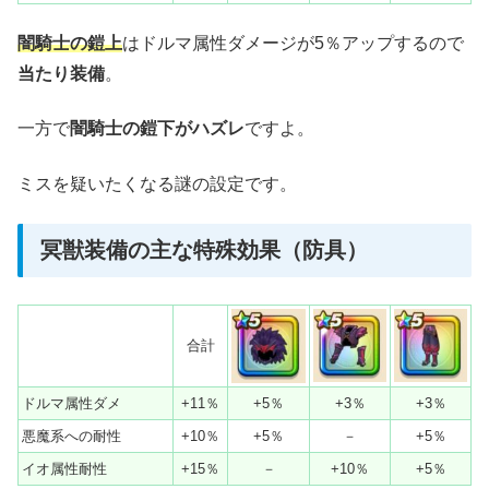
闇騎士の鎧上
はドルマ属性ダメージが5％アップするので
当たり装備
。
一方で
闇騎士の鎧下がハズレ
ですよ。
ミスを疑いたくなる謎の設定です。
冥獣装備の主な特殊効果（防具）
合計
ドルマ属性ダメ
+11％
+5％
+3％
+3％
悪魔系への耐性
+10％
+5％
－
+5％
イオ属性耐性
+15％
－
+10％
+5％