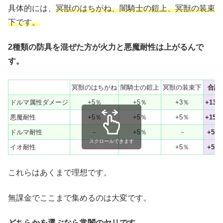
具体的には、
冥獣のはちがね、闇騎士の鎧上、冥獣の装束
下です。
2種類の防具を混ぜた方が火力と悪魔耐性は上がるんで
す。
冥獣のはちがね
闇騎士の鎧上
冥獣の装束下
合計
ドルマ属性ダメージ
+5％
+5％
+3％
+13％
悪魔耐性
+5％
+5％
+5％
+15％
ドルマ耐性
－
+5％
－
+5％
スクロールできます
イオ耐性
+5％
+5％
これらはあくまで理想です。
無課金でここまで集めるのは大変です。
どちらかを選ぶなら常闇のヤリです。