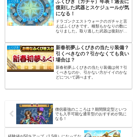
ふくびき（ガチャ）年表！過去に
ふくびき
復刻した武器とスケジュールが気
になる！
ドラゴンクエストウォークのガチャと言
えばふくびきです。種類もかなりの数に
なりました。取り逃した武器は復刻が待
ち遠しいですね。そこで、過去のふくび
き日程と武器を調査。次に復刻しそうな
武器を視覚化します。
新春初夢ふくびきの当たり装備？
ふくびき
引くべきなの？引かなくても良い
場合は？
新春初夢ふくびきの当たり装備は何？引
くべきなのか、引かない方がイイのかな
どについて調べます。
僧侶最強のこころは？期間限定型といつ
でも入手可能な通常型のおすすめが気に
なる！
経験値が50％アップ（1.5倍）になってな