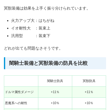
冥獣装備は効果を上手く振り分けられています。
火力アップ大：はちがね
イオ耐性大 ：装束上
汎用型 ：装束下
どれが出ても問題なさそうです。
闇騎士装備と冥獣装備の防具を比較
闇騎士防具
冥獣防具
ドルマ属性ダメージ
+11％
+11％
悪魔系への耐性
+10％
+10％