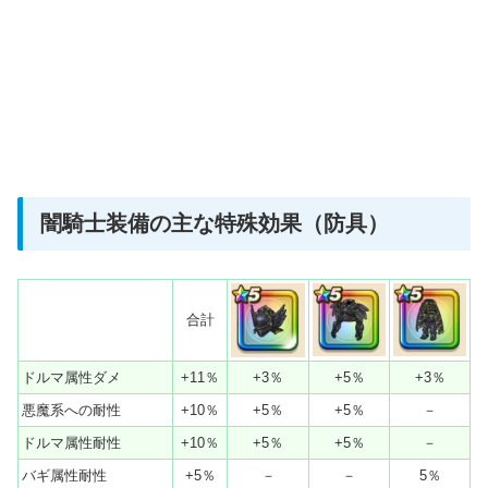
闇騎士装備の主な特殊効果（防具）
合計
ドルマ属性ダメ
+11％
+3％
+5％
+3％
悪魔系への耐性
+10％
+5％
+5％
－
ドルマ属性耐性
+10％
+5％
+5％
－
バギ属性耐性
+5％
－
－
5％