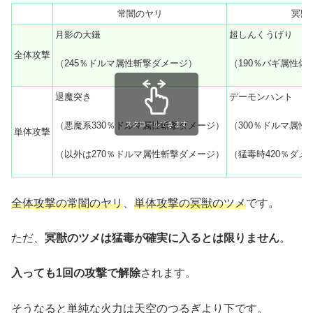
常闇のヤリ
冥獣
月影の大鎌
超しんくうげり
全体攻撃
（245％ドルマ属性斬撃ダメージ）
（190％バギ属性体
退魔突き
デーモンハント
（悪魔系330％ドルマ属性斬撃ダメージ）
（300％ドルマ属
スクロールできます
単体攻撃
（以外は270％ドルマ属性斬撃ダメージ）
（猛毒時420％ダメ
全体攻撃の常闇のヤリ
、
単体攻撃の冥獣のツメ
です。
ただ、
冥獣のツメは猛毒が確実に入るとは限りません
。
入っても1回の攻撃で解除
されます。
そうなると単純な火力は天空のつるぎより下です。