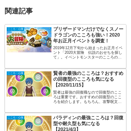
関連記事
ブリザードマンだけでなくスノー
こころ・心珠
ドラゴンのこころも強い！2020
年お正月イベントを調査！
2019年12月下旬から始まったお正月イベ
ント「2020大冒険 伝説のおせちを探し
て」。イベントモンスターのこころのス
テータスや特殊効果を調べます。さらに
肝心なことは取っておいた方がイイのか
どうかですよね。最強装備に入るのかど
賢者の最強のこころは？おすすめ
こころ・心珠
うかを調べます。
の回復型のこころも気になる
【2020/11/15】
賢者は最強の回復職なので回復型のここ
ろは重要です。おすすめの回復型のここ
ろを紹介します。もちろん、攻撃呪文を
使う場合のこころも調べます。さらに、
賢者はブーメランやこん、ムチも装備で
きます。念のため、物理構成のこころも
パラディンの最強こころは？回復
こころ・心珠
調べます。
型や耐久型も気になる
【2021/4/3】