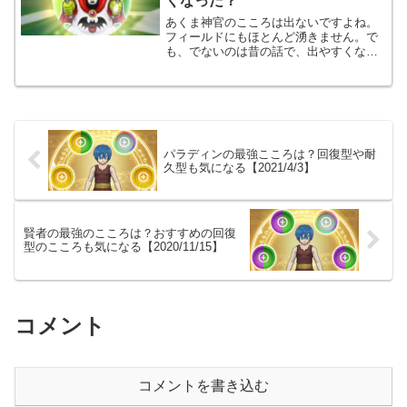
くなった？
あくま神官のこころは出ないですよね。
フィールドにもほとんど湧きません。で
も、でないのは昔の話で、出やすくなっ
たそうですよ。そこで、条件や出したか
を調べます。
パラディンの最強こころは？回復型や耐
久型も気になる【2021/4/3】
賢者の最強のこころは？おすすめの回復
型のこころも気になる【2020/11/15】
コメント
コメントを書き込む