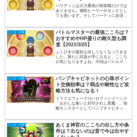
パラディンは火力重視の前衛職だけでは
ありません。補助ヒーラーやタンクとし
ても使います。そしてパーティに必須の
職業です。そこで、それぞれの役割ごと
に最適なパラディンのこころセットを調
べます。
バトルマスターの最強こころは？
こころ・心珠
おすすめやHP盛りの耐久型も調
査【2021/3/25】
ふくびきの復刻も珍しくなくなってきま
した。新たに武器が手に入ると、こころ
が気になりますよね。今回はバトルマス
ターの最強火力のこころセットを調べま
す。また、高難度向けの耐久型やオスス
メのこころセットも紹介。
パンプキャビネットの心珠ポイン
こころ・心珠
ト交換効率は？弱点や耐性など攻
略方法も気になる！
ドラクエウォークのハロウィンイベント
「おかしな集いと封印されし悪魔」。強
敵モンスターとしてパンプキャビネット
が登場します。さらに「ほこら」にも登
場します。こうなると、こころが集まり
やすくなりますよね。そこで、弱点や耐
あくま神官のこころの出し方や条
こころ・心珠
性など攻略方法と心珠ポイントの交換効
件は？出ないのは昔で今は出やす
率を調査。