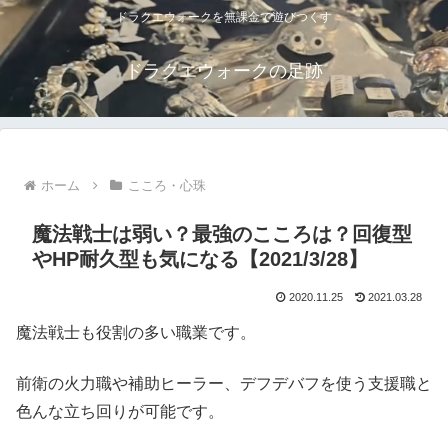
ドラクエウォークを無課金で遊びつくす
ドラクエウォークの足跡
ホーム
こころ・心珠
魔法戦士は弱い？最強のこころは？回復型
やHP耐久型も気になる【2021/3/28】
2020.11.25
2021.03.28
魔法戦士も役割の多い職業です。
前衛の火力職や補助ヒーラー、デフデバフを使う支援職と
色んな立ち回りが可能です。